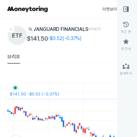
right_panel_open
마켓보이스
종목
history
star
search
VANGUARD FINANCIALS
VFH
ETF
최근 본
$141.50
-$0.52(-0.37%)
star
내 관심
브리프
partner_exchange
함께투자