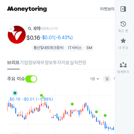
right_panel_open
마켓보이스
종목
history
star
search
비아
VEEA
나스닥
최근 본
$0.16
-$0.01(-6.43%)
star
통신및네트워크장비
IT서비스
SM
내 관심
브리프
기업정보
재무정보
투자지표
실적전망
partner_exchange
함께투자
keyboard_arrow_down
주요 이슈
1분
일
주
월
분