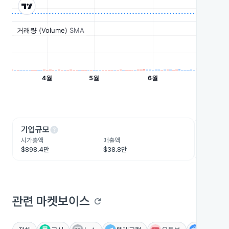
help
he
기업규모
수익성
시가총액
매출액
영업이익
$898.4만
$38.8만
-$1,812
관련 마켓보이스
refresh