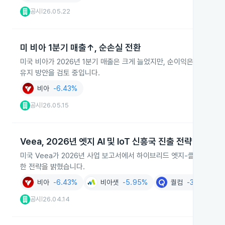
공시
26.05.22
|
미 비아 1분기 매출↑, 순손실 전환
미국 비아가 2026년 1분기 매출은 크게 늘었지만, 순이익은 467만
유지 방안을 검토 중입니다.
비아
-6.43%
공시
26.05.15
|
Veea, 2026년 엣지 AI 및 IoT 신흥국 진출 전략 공개
미국 Veea가 2026년 사업 보고서에서 하이브리드 엣지-클라우드 컴퓨팅
한 전략을 밝혔습니다.
비아
-6.43%
비아샛
-5.95%
퀄컴
-3.16%
A
공시
26.04.14
|