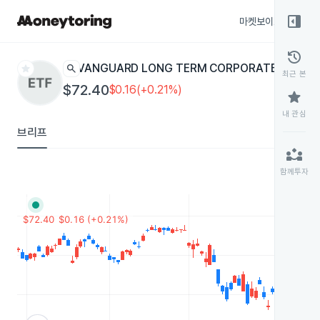
right_panel_open
마켓보이스
종목
history
star
search
VANGUARD LONG TERM CORPORATE BOND
V
최근 본
$72.40
$0.16(+0.21%)
star
내 관심
브리프
partner_exchange
함께투자