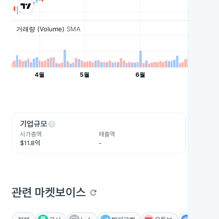
help
he
기업규모
수익성
시가총액
매출액
영업이익
$11.8억
-
$1.8억
관련 마켓보이스
refresh