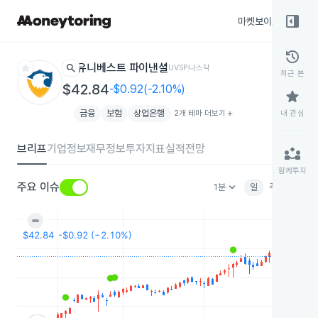
right_panel_open
마켓보이스
종목
history
star
search
유니베스트 파이낸셜
UVSP
나스닥
최근 본
$42.84
-$0.92(-2.10%)
star
금융
보험
상업은행
2개 테마 더보기
add
내 관심
브리프
기업정보
재무정보
투자지표
실적전망
partner_exchange
함께투자
keyboard_arrow_down
주요 이슈
1분
일
주
월
분