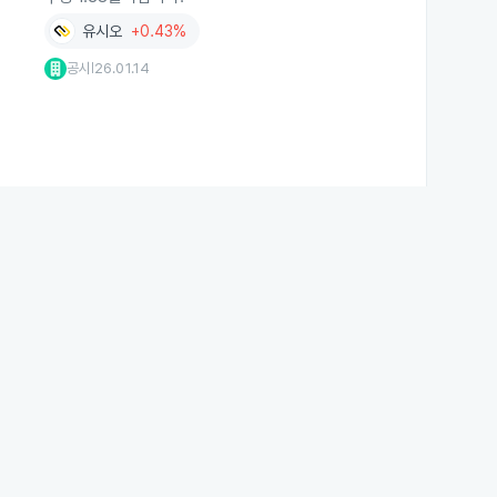
유시오
+0.43%
공시
26.01.14
|