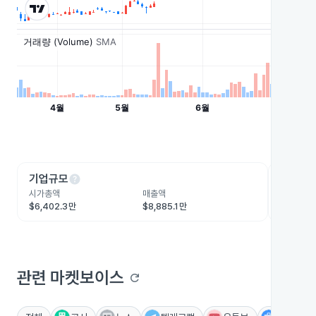
help
he
기업규모
수익성
시가총액
매출액
영업이익
$6,402.3만
$8,885.1만
-$201만
관련 마켓보이스
refresh