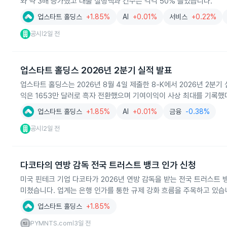
와 약 3배 증가했고 대출 실행액과 건수는 각각 50% 늘었습니다.
업스타트 홀딩스
+1.85%
AI
+0.01%
서비스
+0.22%
공시
2일 전
|
업스타트 홀딩스 2026년 2분기 실적 발표
업스타트 홀딩스는 2026년 8월 4일 제출한 8‑K에서 2026년 2분
익은 1653만 달러로 흑자 전환했으며 기여이익이 사상 최대를 기록했
업스타트 홀딩스
+1.85%
AI
+0.01%
금융
-0.38%
공시
2일 전
|
다코타의 연방 감독 전국 트러스트 뱅크 인가 신청
미국 핀테크 기업 다코타가 2026년 연방 감독을 받는 전국 트러스트
미쳤습니다. 업계는 은행 인가를 통한 규제 강화 흐름을 주목하고 있습
업스타트 홀딩스
+1.85%
PYMNTS.com
3일 전
|