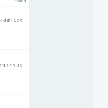
swap_vert
최신순
자자 관심이 집중됐
상승해 주가가 상승