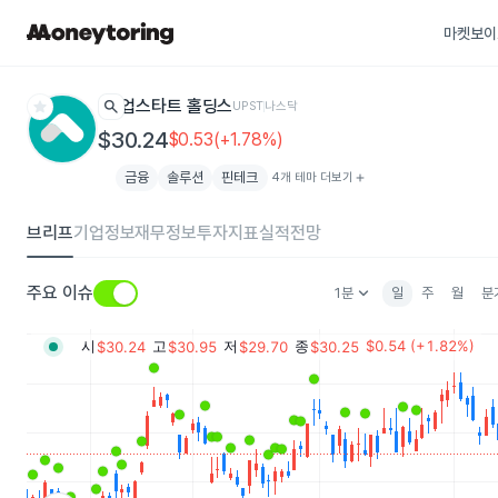
마켓보이
star
search
업스타트 홀딩스
UPST
나스닥
$30.24
$0.53(+1.78%)
금융
솔루션
핀테크
4개 테마 더보기
add
브리프
기업정보
재무정보
투자지표
실적전망
keyboard_arrow_down
주요 이슈
1분
일
주
월
분