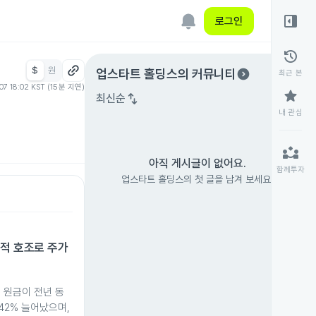
right_panel_open
로그인
history
$
원
expand_circle_right
업스타트 홀딩스
의 커뮤니티
최근 본
07 18:02 KST (15분 지연)
star
swap_vert
최신순
내 관심
partner_exchange
아직 게시글이 없어요.
함께투자
업스타트 홀딩스의 첫 글을 남겨 보세요.
실적 호조로 주가
 원금이 전년 동
42% 늘어났으며,