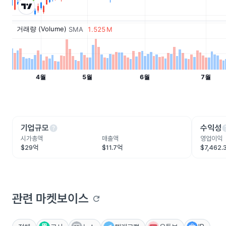
help
he
기업규모
수익성
시가총액
매출액
영업이익
$29억
$11.7억
$7,462.
관련 마켓보이스
refresh