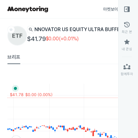
right_panel_open
마켓보이스
종목
history
star
search
INNOVATOR US EQUITY ULTRA BUFFER - OCT
최근 본
$41.79
$0.00(+0.01%)
star
내 관심
브리프
partner_exchange
함께투자