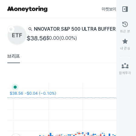
right_panel_open
마켓보이스
종목
history
star
search
INNOVATOR S&P 500 ULTRA BUFFER - MAY
UM
최근 본
$38.56
$0.00(0.00%)
star
내 관심
브리프
partner_exchange
함께투자