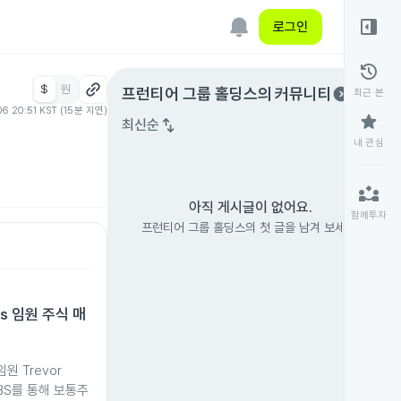
right_panel_open
로그인
history
$
원
expand_circle_right
프런티어 그룹 홀딩스
의 커뮤니티
최근 본
06 20:51 KST (15분 지연)
star
swap_vert
최신순
내 관심
partner_exchange
아직 게시글이 없어요.
함께투자
프런티어 그룹 홀딩스의 첫 글을 남겨 보세요.
ngs 임원 주식 매
 임원 Trevor
UBS를 통해 보통주