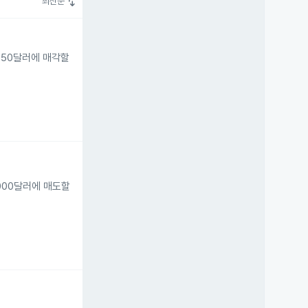
swap_vert
최신순
68,750달러에 매각할
0,000달러에 매도할