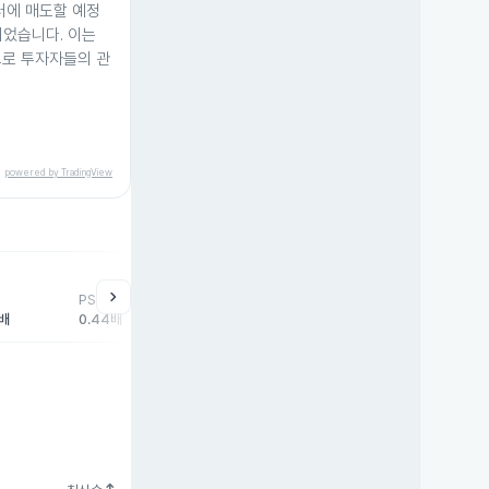
0달러에 매도할 예정
표되었습니다. 이는
으로 투자자들의 관
powered by TradingView
chevron_right
PSR
5배
0.44배