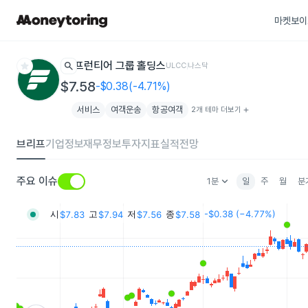
마켓보이
star
search
프런티어 그룹 홀딩스
ULCC
나스닥
$7.58
-$0.38(-4.71%)
서비스
여객운송
항공여객
2개 테마 더보기
add
브리프
기업정보
재무정보
투자지표
실적전망
keyboard_arrow_down
주요 이슈
1분
일
주
월
분