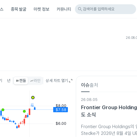
search
스
종목 발굴
마켓 정보
커뮤니티
검색어를 입력하세요
26.08.
기
년
캔들
라인
상세 차트 열기
이슈
출처
26.08.05
Frontier Group Holdi
도 소식
Frontier Group Holdings의
Stedke가 2026년 8월 4일 