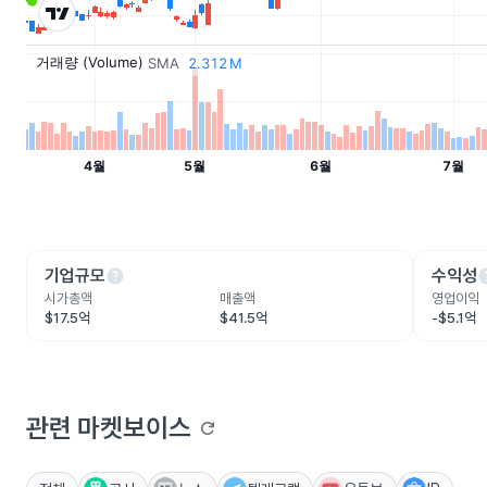
help
he
기업규모
수익성
시가총액
매출액
영업이익
$17.5억
$41.5억
-$5.1억
관련 마켓보이스
refresh