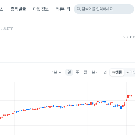
search
스
종목 발굴
마켓 정보
커뮤니티
검색어를 입력하세요
UJUL
ETF
26.08.
keyboard_arrow_down
1분
일
주
월
분기
년
캔들
라