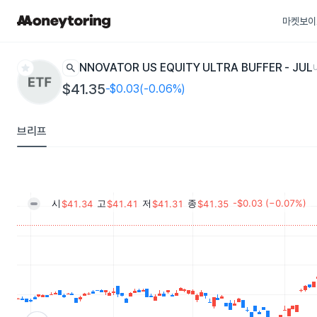
마켓보이
star
search
INNOVATOR US EQUITY ULTRA BUFFER - JUL
$41.35
-$0.03(-0.06%)
브리프