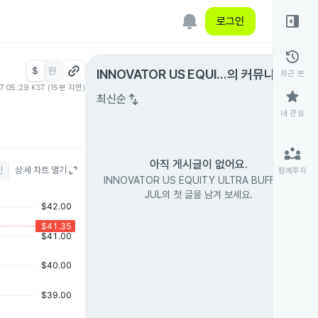
right_panel_open
로그인
history
$
원
expand_circle_right
INNOVATOR US EQUIT
의 커뮤니티
최근 본
07 05:29 KST (15분 지연)
Y ULTRA BUFFER - JU
star
swap_vert
최신순
L
내 관심
partner_exchange
아직 게시글이 없어요.
인
상세 차트 열기
함께투자
INNOVATOR US EQUITY ULTRA BUFFER -
JUL의 첫 글을 남겨 보세요.