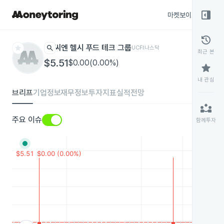
right_panel_open
마켓보이스
종목
history
star
search
씨엔 헬시 푸드 테크 그룹
UCFI
나스닥
최근 본
$5.51
$0.00(0.00%)
star
내 관심
브리프
기업정보
재무정보
투자지표
실적전망
partner_exchange
주요 이슈
함께투자