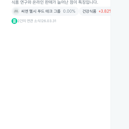
식품 연구와 온라인 판매가 늘어난 점이 특징입니다.
씨엔 헬시 푸드 테크 그룹
0.00%
건강식품
+3.82%
AI
-
2건의 연관 소식
26.03.31
|