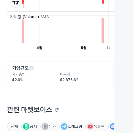
help
he
기업규모
수익성
시가총액
매출액
영업이익
$2.9억
$2,876.6만
$1,170.
관련 마켓보이스
refresh
전체
공시
뉴스
텔레그램
유튜브
IR