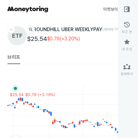
right_panel_open
마켓보이스
종목
history
star
search
ROUNDHILL UBER WEEKLYPAY
UBEW
ETF
최근 본
$25.54
$0.79(+3.20%)
star
내 관심
브리프
partner_exchange
함께투자