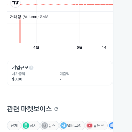
help
he
기업규모
수익성
시가총액
매출액
영업이익
$0.00
-
-
관련 마켓보이스
refresh
전체
공시
뉴스
텔레그램
유튜브
IR