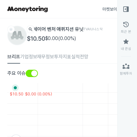
right_panel_open
마켓보이스
종목
history
star
search
세이어 벤처 애퀴지션 유닛
TVAIU
나스닥
최근 본
$10.50
$0.00(0.00%)
star
내 관심
브리프
기업정보
재무정보
투자지표
실적전망
partner_exchange
주요 이슈
함께투자