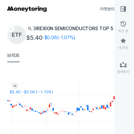
right_panel_open
마켓보이스
종목
history
star
search
DIREXION SEMICONDUCTORS TOP 5 DAILY -2
최근 본
$5.40
-$0.06(-1.07%)
star
내 관심
브리프
partner_exchange
함께투자