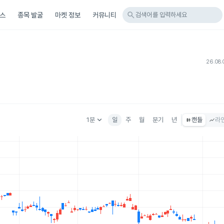
search
스
종목 발굴
마켓 정보
커뮤니티
검색어를 입력하세요
26.08.
keyboard_arrow_down
1분
일
주
월
분기
년
캔들
라