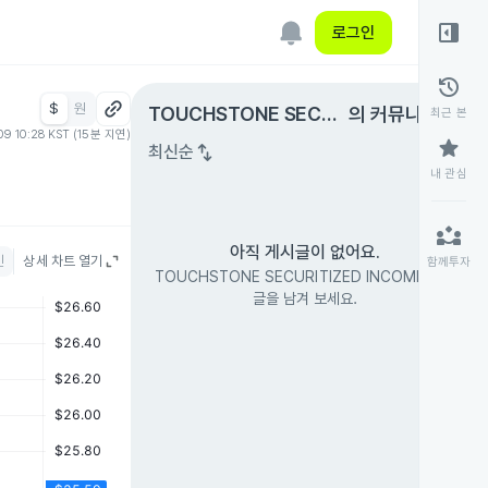
right_panel_open
로그인
history
$
원
expand_circle_right
TOUCHSTONE SECUR
의 커뮤니티
최근 본
09 10:28 KST (15분 지연)
ITIZED INCOME
star
swap_vert
최신순
내 관심
partner_exchange
아직 게시글이 없어요.
인
상세 차트 열기
함께투자
TOUCHSTONE SECURITIZED INCOME의 첫
글을 남겨 보세요.