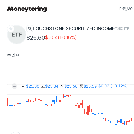
마켓보이
star
search
TOUCHSTONE SECURITIZED INCOME
TSEC
ETF
$25.60
$0.04(+0.16%)
브리프