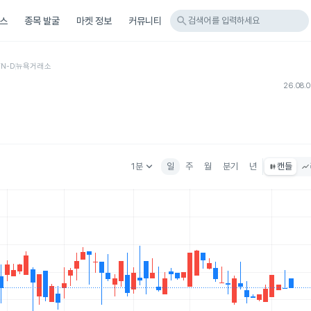
search
스
종목 발굴
마켓 정보
커뮤니티
검색어를 입력하세요
TN-D
뉴욕거래소
26.08.
keyboard_arrow_down
1분
일
주
월
분기
년
캔들