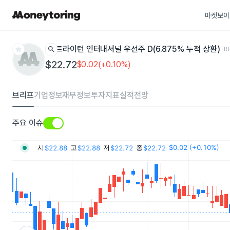
마켓보이
star
search
트라이턴 인터내셔널 우선주 D(6.875% 누적 상환)
TR
$22.72
$0.02(+0.10%)
브리프
기업정보
재무정보
투자지표
실적전망
주요 이슈