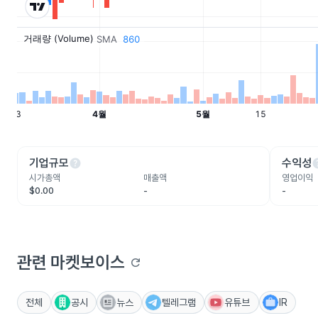
help
he
기업규모
수익성
시가총액
매출액
영업이익
$0.00
-
-
관련 마켓보이스
refresh
전체
공시
뉴스
텔레그램
유튜브
IR