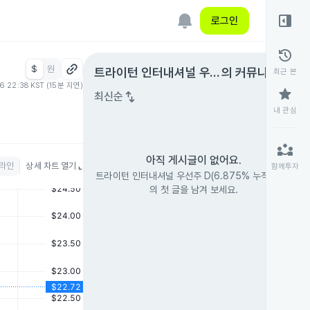
right_panel_open
로그인
history
$
원
expand_circle_right
트라이턴 인터내셔널 우선
의 커뮤니티
최근 본
06 22:38 KST (15분 지연)
주 D(6.875% 누적 상환)
star
swap_vert
최신순
내 관심
partner_exchange
아직 게시글이 없어요.
라인
상세 차트 열기
함께투자
트라이턴 인터내셔널 우선주 D(6.875% 누적 상환)
의 첫 글을 남겨 보세요.