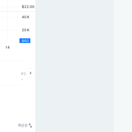
chevron_right
PSR
-
swap_vert
최신순