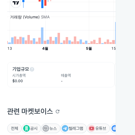
help
he
기업규모
수익성
시가총액
매출액
영업이익
$0.00
-
-
관련 마켓보이스
refresh
전체
공시
뉴스
텔레그램
유튜브
IR