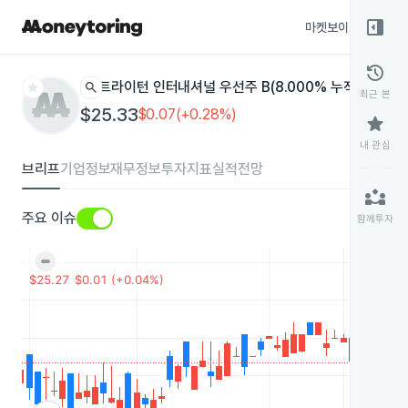
right_panel_open
마켓보이스
종목
history
star
search
트라이턴 인터내셔널 우선주 B(8.000% 누적 상환)
TR
최근 본
$25.33
$0.07(+0.28%)
star
내 관심
브리프
기업정보
재무정보
투자지표
실적전망
partner_exchange
주요 이슈
함께투자