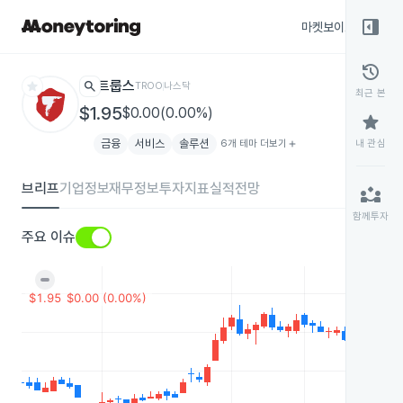
right_panel_open
마켓보이스
종목
history
star
search
트룹스
TROO
나스닥
최근 본
$1.95
$0.00(0.00%)
star
금융
서비스
솔루션
6개 테마 더보기
add
내 관심
브리프
기업정보
재무정보
투자지표
실적전망
partner_exchange
함께투자
주요 이슈