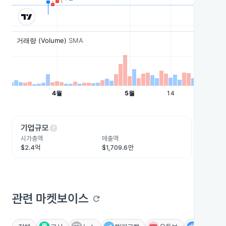
help
he
기업규모
수익성
시가총액
매출액
영업이익
$2.4억
$1,709.6만
-$1,633
관련 마켓보이스
refresh