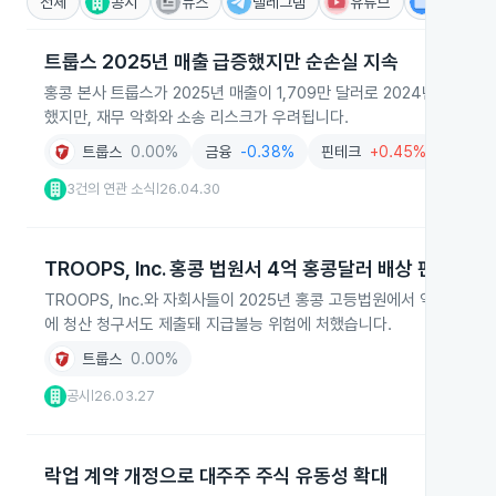
전체
공시
뉴스
텔레그램
유튜브
IR
트룹스 2025년 매출 급증했지만 순손실 지속
홍콩 본사 트룹스가 2025년 매출이 1,709만 달러로 2024년보다 6
했지만, 재무 악화와 소송 리스크가 우려됩니다.
트룹스
0.00%
금융
-0.38%
핀테크
+0.45%
보험
3건의 연관 소식
26.04.30
|
TROOPS, Inc. 홍콩 법원서 4억 홍콩달러 배상 판결
TROOPS, Inc.와 자회사들이 2025년 홍콩 고등법원에서 약 4억
에 청산 청구서도 제출돼 지급불능 위험에 처했습니다.
트룹스
0.00%
공시
26.03.27
|
락업 계약 개정으로 대주주 주식 유동성 확대