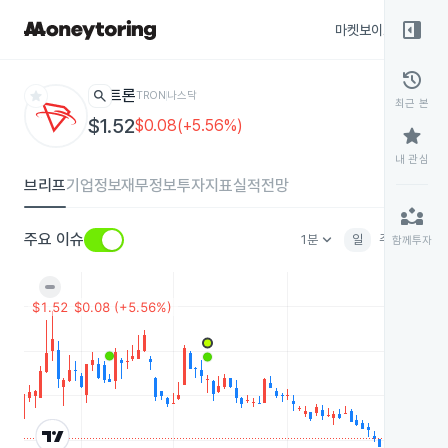
right_panel_open
마켓보이스
종목
history
star
search
트론
TRON
나스닥
최근 본
$1.52
$0.08(+5.56%)
star
내 관심
브리프
기업정보
재무정보
투자지표
실적전망
partner_exchange
keyboard_arrow_down
주요 이슈
1분
일
주
월
분
함께투자