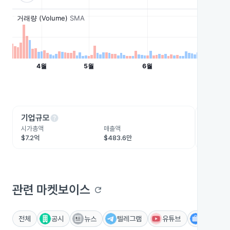
help
he
기업규모
수익성
시가총액
매출액
영업이익
$7.2억
$483.6만
-$246.
관련 마켓보이스
refresh
전체
공시
뉴스
텔레그램
유튜브
IR