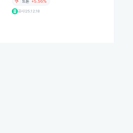
트론
+5.56%
공시
25.12.18
|