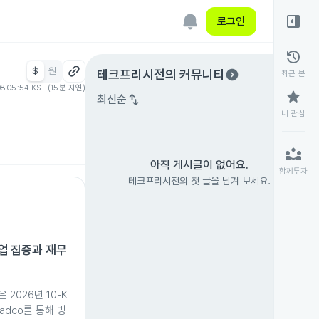
right_panel_open
로그인
history
$
원
expand_circle_right
테크프리시전
의 커뮤니티
최근 본
08 05:54 KST (15분 지연)
star
swap_vert
최신순
내 관심
partner_exchange
아직 게시글이 없어요.
함께투자
테크프리시전의 첫 글을 남겨 보세요.
산업 집중과 재무
n은 2026년 10-K
adco를 통해 방