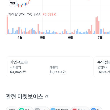
help
he
기업규모
수익성
시가총액
매출액
영업이익
$4,962.1만
$3,164.4만
-$106.
관련 마켓보이스
refresh