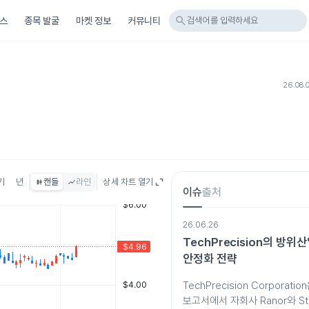
search
스
종목 발굴
마켓 정보
커뮤니티
검색어를 입력하세요
26.08.
기
년
캔들
라인
상세 차트 열기
이슈
출처
26.06.26
TechPrecision의 방위
안정화 전략
TechPrecision Corporatio
보고서에서 자회사 Ranor와 St