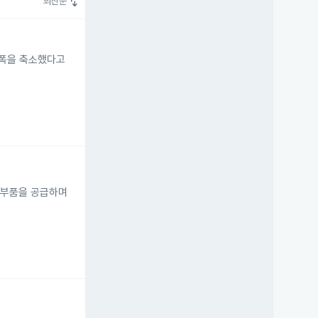
swap_vert
최신순
자 폭을 축소했다고
가공 부품을 공급하며