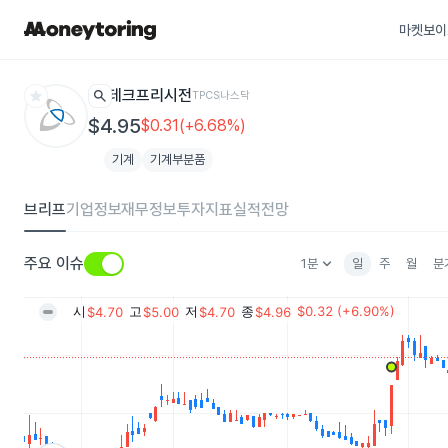
마켓보이
star
search
테크프리시전
TPCS
나스닥
$4.95
$0.31(+6.68%)
기계
기계부분품
브리프
기업정보
재무정보
투자지표
실적전망
keyboard_arrow_down
주요 이슈
1분
일
주
월
분