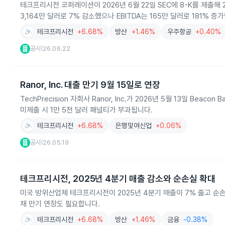
테크프리시전 코퍼레이션이 2026년 6월 22일 SEC에 8-K를 제출해 
3,164만 달러로 7% 감소했으나 EBITDA는 165만 달러로 181% 증
테크프리시전
+6.68%
방산
+1.46%
우주항공
+0.40%
공시
26.06.22
|
Ranor, Inc. 대출 만기 9월 15일로 연장
TechPrecision 자회사 Ranor, Inc.가 2026년 5월 13일 B
미제출 시 1만 5천 달러 패널티가 부과됩니다.
테크프리시전
+6.68%
은행및여신업
+0.06%
공시
26.05.19
|
테크프리시전, 2025년 4분기 매출 감소와 순손실 확대
미국 방위산업체 테크프리시전이 2025년 4분기 매출이 7% 줄고 순
채 만기 연장도 필요합니다.
테크프리시전
+6.68%
방산
+1.46%
금융
-0.38%