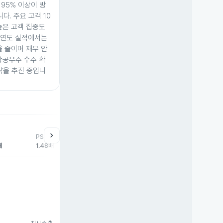
95% 이상이 방
. 주요 고객 10
높은 고객 집중도
회계연도 실적에서는
 줄이며 재무 안
항공우주 수주 확
략을 추진 중입니
powered by TradingView
chevron_right
PSR
배
1.48배