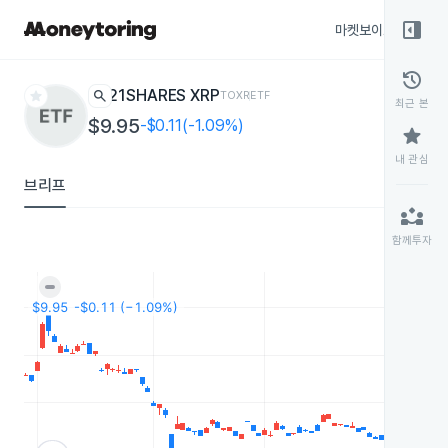
right_panel_open
마켓보이스
종목
history
star
search
21SHARES XRP
TOXR
ETF
최근 본
$9.95
-$0.11(-1.09%)
star
내 관심
브리프
partner_exchange
함께투자