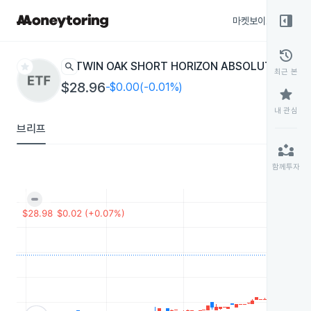
right_panel_open
마켓보이스
종목
history
star
search
TWIN OAK SHORT HORIZON ABSOLUTE RETU
최근 본
$28.96
-$0.00(-0.01%)
star
내 관심
브리프
partner_exchange
함께투자