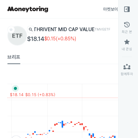
right_panel_open
마켓보이스
종목
history
star
search
THRIVENT MID CAP VALUE
TMVE
ETF
최근 본
$18.14
$0.15(+0.85%)
star
내 관심
브리프
partner_exchange
함께투자