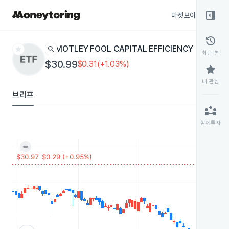
right_panel_open
마켓보이스
종목
history
star
search
MOTLEY FOOL CAPITAL EFFICIENCY 100
TMFE
E
최근 본
$30.99
$0.31(+1.03%)
star
내 관심
브리프
partner_exchange
함께투자