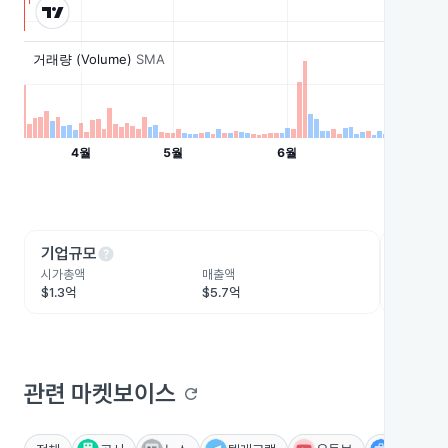
help
he
기업규모
수익성
시가총액
매출액
영업이익
$1.3억
$5.7억
-$474.
관련 마켓보이스
refresh