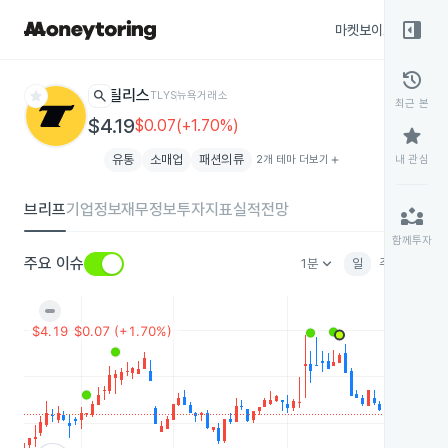
right_panel_open
마켓보이스
종목
history
star
search
틸리스
TLYS
뉴욕거래소
최근 본
$4.19
$0.07(+1.70%)
star
유통
소매업
패션의류
2개 테마 더보기
add
내 관심
브리프
기업정보
재무정보
투자지표
실적전망
partner_exchange
함께투자
keyboard_arrow_down
주요 이슈
1분
일
주
월
분