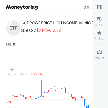
right_panel_open
마켓보이스
종목
history
star
search
T.ROWE PRICE HIGH INCOME MUNICIPAL
THYM
최근 본
$50.27
$0.14(+0.27%)
star
내 관심
브리프
partner_exchange
함께투자