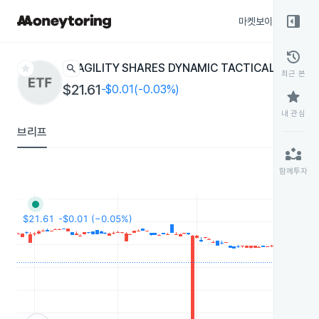
right_panel_open
마켓보이스
종목
history
star
search
AGILITY SHARES DYNAMIC TACTICAL INCOM
최근 본
$21.61
-$0.01(-0.03%)
star
내 관심
브리프
partner_exchange
함께투자