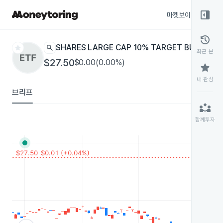
right_panel_open
마켓보이스
종목
history
star
search
ISHARES LARGE CAP 10% TARGET BUFFER -
최근 본
$27.50
$0.00(0.00%)
star
내 관심
브리프
partner_exchange
함께투자