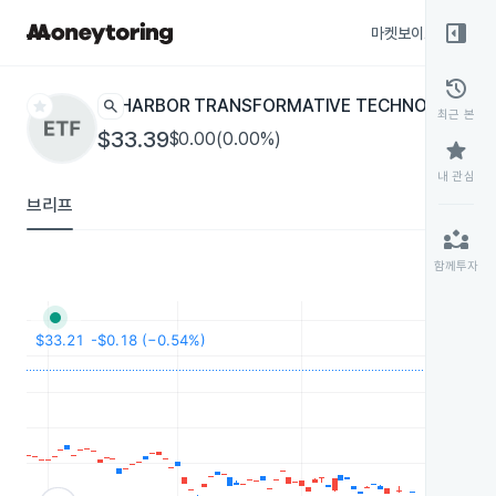
right_panel_open
마켓보이스
종목
history
star
search
HARBOR TRANSFORMATIVE TECHNOLOGIES
최근 본
$33.39
$0.00(0.00%)
star
내 관심
브리프
partner_exchange
함께투자