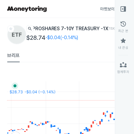
right_panel_open
마켓보이스
종목
history
star
search
PROSHARES 7-10Y TREASURY -1X
TBX
ETF
최근 본
$28.74
-$0.04(-0.14%)
star
내 관심
브리프
partner_exchange
함께투자