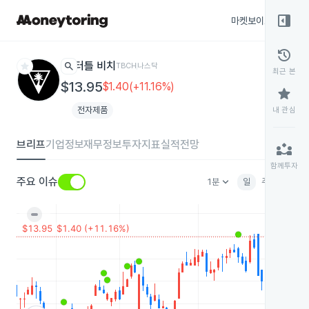
right_panel_open
마켓보이스
종목
history
star
search
터틀 비치
TBCH
나스닥
최근 본
$13.95
$1.40(+11.16%)
star
전자제품
내 관심
브리프
기업정보
재무정보
투자지표
실적전망
partner_exchange
함께투자
keyboard_arrow_down
주요 이슈
1분
일
주
월
분