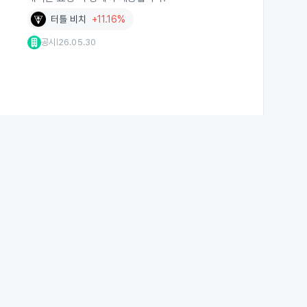
터틀 비치
+11.16%
공시
26.05.30
|