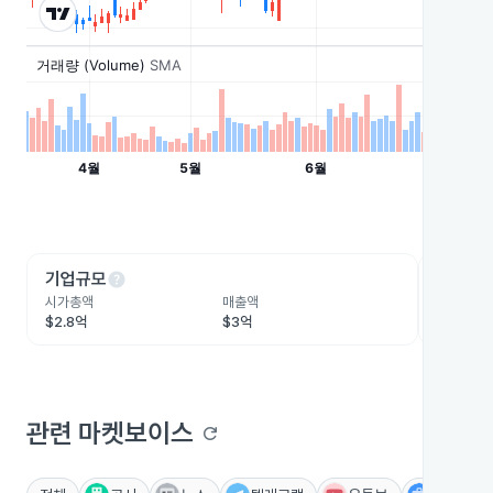
help
he
기업규모
수익성
시가총액
매출액
영업이익
$2.8억
$3억
$861.1만
관련 마켓보이스
refresh