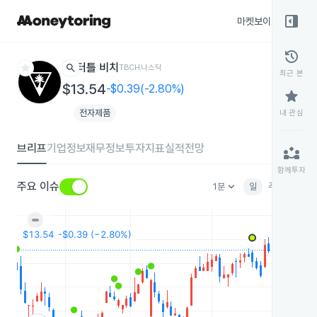
right_panel_open
마켓보이스
종목
history
star
search
터틀 비치
TBCH
나스닥
최근 본
$13.54
-$0.39(-2.80%)
star
전자제품
내 관심
브리프
기업정보
재무정보
투자지표
실적전망
partner_exchange
함께투자
keyboard_arrow_down
주요 이슈
1분
일
주
월
분