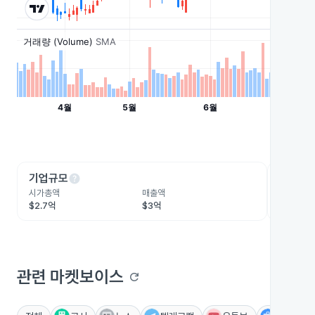
help
he
기업규모
수익성
시가총액
매출액
영업이익
$2.7억
$3억
$861.1만
관련 마켓보이스
refresh