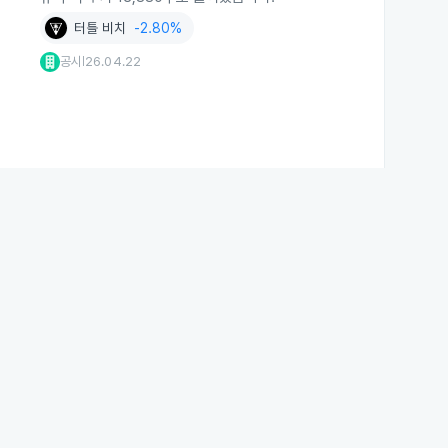
터틀 비치
-2.80%
공시
26.04.22
|