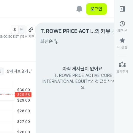
right_panel_open
로그인
history
$
원
expand_circle_right
T. ROWE PRICE ACTIV
의 커뮤니티
최근 본
08 00:50 KST (15분 지연)
E CORE INTERNATION
star
swap_vert
최신순
AL EQUITY
내 관심
partner_exchange
아직 게시글이 없어요.
인
상세 차트 열기
함께투자
T. ROWE PRICE ACTIVE CORE
INTERNATIONAL EQUITY의 첫 글을 남겨 보세
요.