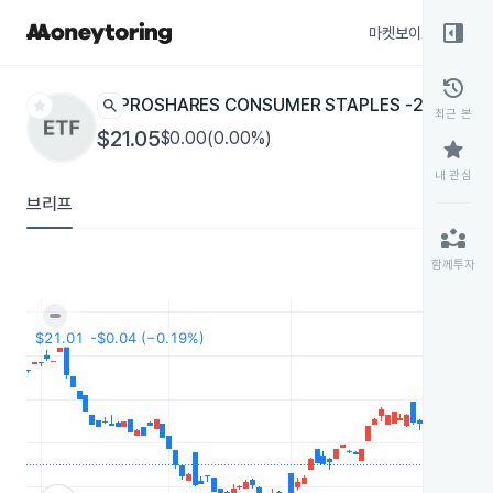
right_panel_open
마켓보이스
종목
history
star
search
PROSHARES CONSUMER STAPLES -2X
SZK
ETF
최근 본
$21.05
$0.00(0.00%)
star
내 관심
브리프
partner_exchange
함께투자