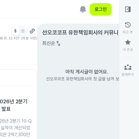
right_panel_open
로그인
history
$
원
expand_circle_right
선오코코프 유한책임회사
의 커뮤니티
최근 본
08 15:32 KST (15분 지연)
star
swap_vert
최신순
내 관심
partner_exchange
아직 게시글이 없어요.
함께투자
선오코코프 유한책임회사의 첫 글을 남겨 보세요.
026년 2분기
획 발표
6년 2분기 10-Q
 실적이 개선되었
은 2억7,300만