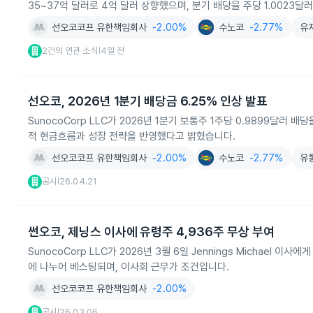
35~37억 달러로 4억 달러 상향했으며, 분기 배당을 주당 1.0023달
선오코코프 유한책임회사
-2.00%
수노코
-2.77%
유
2건의 연관 소식
4일 전
|
선오코, 2026년 1분기 배당금 6.25% 인상 발표
SunocoCorp LLC가 2026년 1분기 보통주 1주당 0.9899달러
적 현금흐름과 성장 전략을 반영했다고 밝혔습니다.
선오코코프 유한책임회사
-2.00%
수노코
-2.77%
유
공시
26.04.21
|
썬오코, 제닝스 이사에 유령주 4,936주 무상 부여
SunocoCorp LLC가 2026년 3월 6일 Jennings Michael 
에 나누어 베스팅되며, 이사회 근무가 조건입니다.
선오코코프 유한책임회사
-2.00%
공시
26.03.06
|