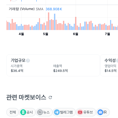
help
he
기업규모
수익성
시가총액
매출액
영업이익
$36.4억
$249.5억
$14.5억
관련 마켓보이스
refresh
전체
공시
뉴스
텔레그램
유튜브
IR