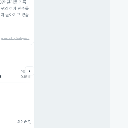
200만 달러를 기록
규모의 추가 인수를
감이 높아지고 있습
powered by TradingView
chevron_right
PSR
배
0.15배
swap_vert
최신순