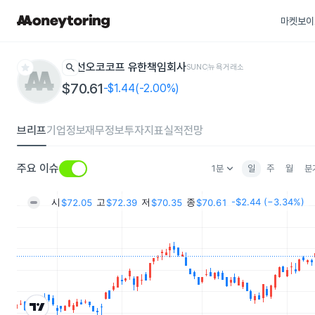
마켓보이
star
search
선오코코프 유한책임회사
SUNC
뉴욕거래소
$70.61
-$1.44(-2.00%)
브리프
기업정보
재무정보
투자지표
실적전망
keyboard_arrow_down
주요 이슈
1분
일
주
월
분