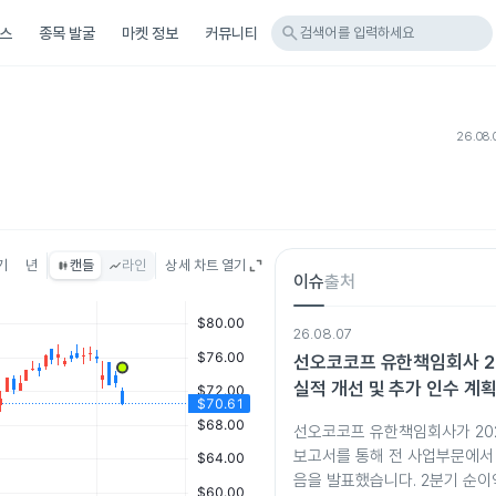
search
스
종목 발굴
마켓 정보
커뮤니티
검색어를 입력하세요
26.08.
기
년
캔들
라인
상세 차트 열기
이슈
출처
26.08.07
선오코코프 유한책임회사 2
실적 개선 및 추가 인수 계
선오코코프 유한책임회사가 202
보고서를 통해 전 사업부문에서
음을 발표했습니다. 2분기 순이익