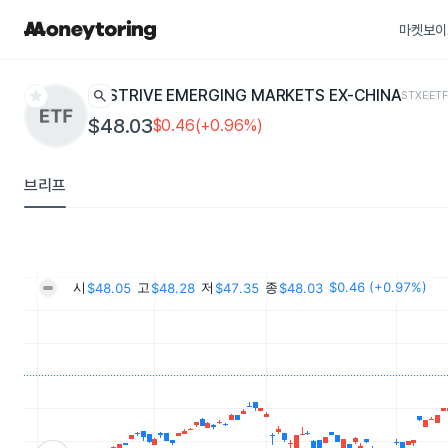
마켓보이
star
search
STRIVE EMERGING MARKETS EX-CHINA
STXE
ET
$48.03
$0.46(+0.96%)
브리프