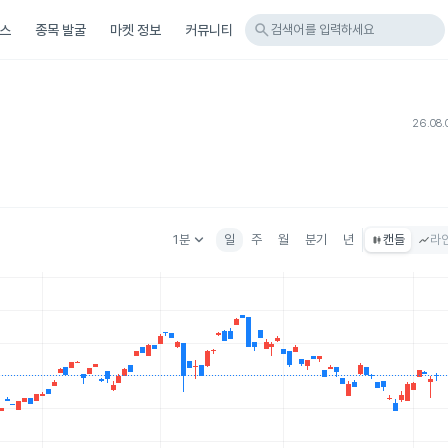
search
스
종목 발굴
마켓 정보
커뮤니티
검색어를 입력하세요
F
26.08.
keyboard_arrow_down
1분
일
주
월
분기
년
캔들
라