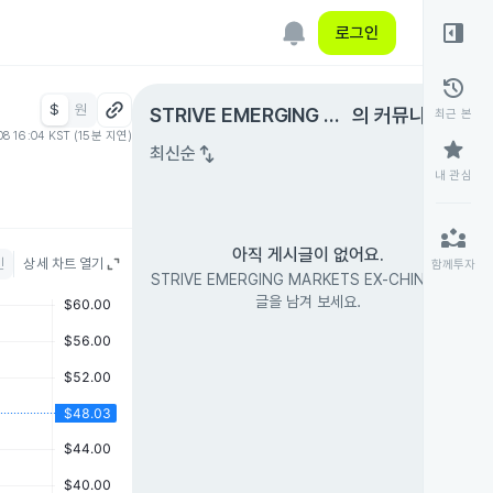
right_panel_open
로그인
history
$
원
expand_circle_right
STRIVE EMERGING M
의 커뮤니티
최근 본
08 16:04 KST (15분 지연)
ARKETS EX-CHINA
star
swap_vert
최신순
내 관심
partner_exchange
아직 게시글이 없어요.
인
상세 차트 열기
함께투자
STRIVE EMERGING MARKETS EX-CHINA의 첫
글을 남겨 보세요.