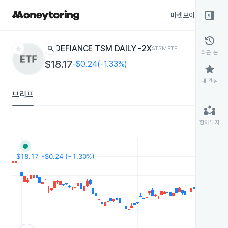
right_panel_open
마켓보이스
종목
history
star
search
DEFIANCE TSM DAILY -2X
STSM
ETF
최근 본
$18.17
-$0.24(-1.33%)
star
내 관심
브리프
partner_exchange
함께투자