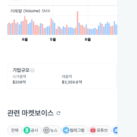
help
he
기업규모
수익성
시가총액
매출액
영업이익
$208억
$3,359.8억
-$252.
관련 마켓보이스
refresh
전체
공시
뉴스
텔레그램
유튜브
IR