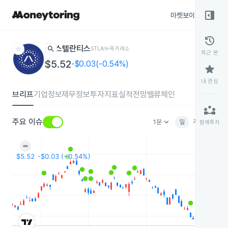
right_panel_open
마켓보이스
종목
history
star
search
스텔란티스
STLA
뉴욕거래소
최근 본
$5.52
-$0.03(-0.54%)
star
내 관심
브리프
기업정보
재무정보
투자지표
실적전망
밸류체인
partner_exchange
keyboard_arrow_down
주요 이슈
1분
일
주
월
분
함께투자