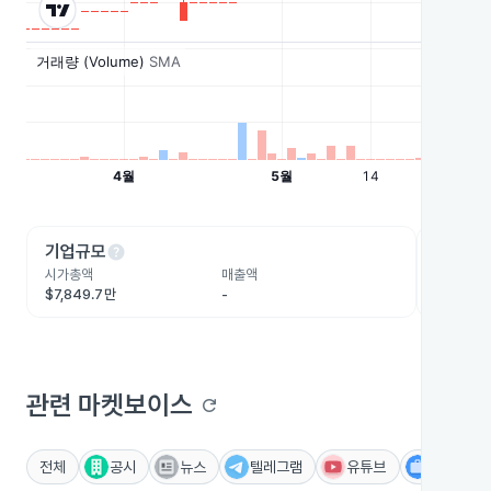
help
he
기업규모
수익성
시가총액
매출액
영업이익
$7,849.7만
-
-
관련 마켓보이스
refresh
전체
공시
뉴스
텔레그램
유튜브
IR