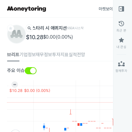
right_panel_open
마켓보이스
종목
history
star
search
스타리 시 애퀴지션
SSEA
나스닥
최근 본
$10.28
$0.00(0.00%)
star
내 관심
브리프
기업정보
재무정보
투자지표
실적전망
partner_exchange
주요 이슈
함께투자