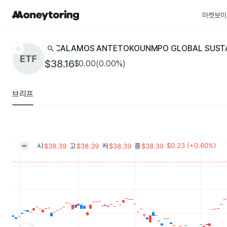
마켓보이
star
search
CALAMOS ANTETOKOUNMPO GLOBAL SUSTAI
$38.16
$0.00(0.00%)
브리프