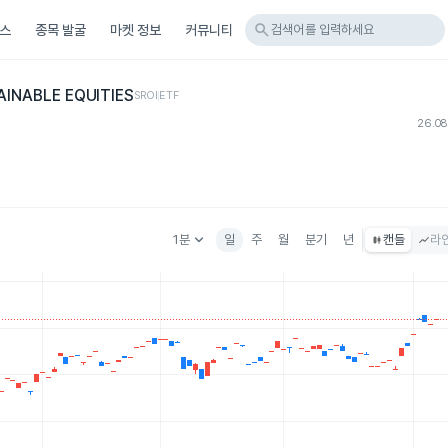
search
스
종목 발굴
마켓 정보
커뮤니티
검색어를 입력하세요
NABLE EQUITIES
SROI
ETF
26.08
keyboard_arrow_down
1분
일
주
월
분기
년
캔들
라