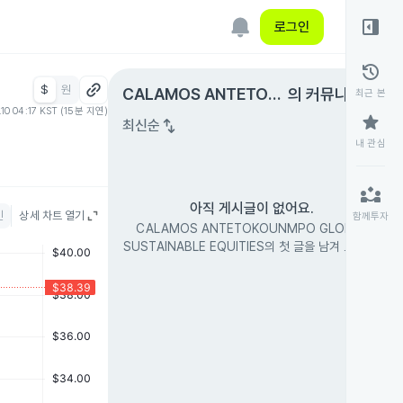
right_panel_open
로그인
history
$
원
expand_circle_right
CALAMOS ANTETOK
의 커뮤니티
최근 본
.10 04:17 KST (15분 지연)
OUNMPO GLOBAL SU
star
swap_vert
최신순
STAINABLE EQUITIES
내 관심
partner_exchange
아직 게시글이 없어요.
인
상세 차트 열기
함께투자
CALAMOS ANTETOKOUNMPO GLOBAL
SUSTAINABLE EQUITIES의 첫 글을 남겨 보세요.