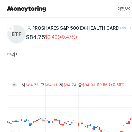
마켓보이
star
search
PROSHARES S&P 500 EX-HEALTH CARE
SPXV
ET
$84.75
$0.40(+0.47%)
브리프