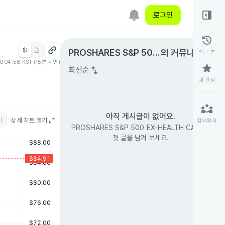
right_panel_open
로그인
history
$
원
expand_circle_right
PROSHARES S&P 500
의 커뮤니티
최근 본
10 04:56 KST (15분 지연)
EX-HEALTH CARE
star
swap_vert
최신순
내 관심
partner_exchange
아직 게시글이 없어요.
인
상세 차트 열기
함께투자
PROSHARES S&P 500 EX-HEALTH CARE의
첫 글을 남겨 보세요.