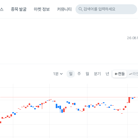
search
스
종목 발굴
마켓 정보
커뮤니티
검색어를 입력하세요
F
26.08.
keyboard_arrow_down
1분
일
주
월
분기
년
캔들
라