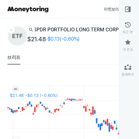
right_panel_open
마켓보이스
종목
history
star
search
SPDR PORTFOLIO LONG TERM CORPORATE 
최근 본
$21.48
-$0.13(-0.60%)
star
내 관심
브리프
partner_exchange
함께투자