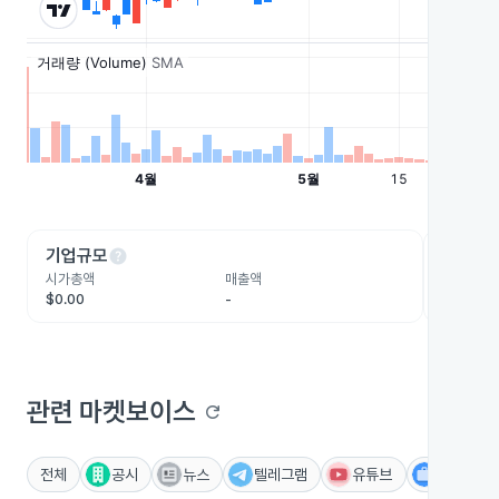
help
he
기업규모
수익성
시가총액
매출액
영업이익
$0.00
-
-
관련 마켓보이스
refresh
전체
공시
뉴스
텔레그램
유튜브
IR