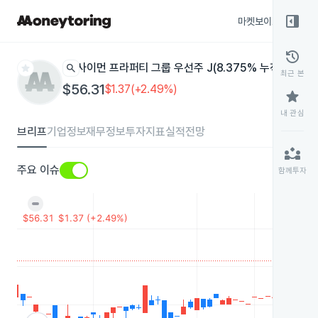
right_panel_open
마켓보이스
종목
history
star
search
사이먼 프라퍼티 그룹 우선주 J(8.375% 누적 상환)
SP
최근 본
$56.31
$1.37(+2.49%)
star
내 관심
브리프
기업정보
재무정보
투자지표
실적전망
partner_exchange
주요 이슈
함께투자