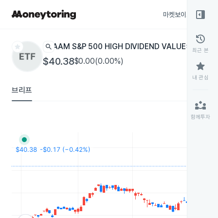
right_panel_open
마켓보이스
종목
history
star
search
AAM S&P 500 HIGH DIVIDEND VALUE
SPDV
ETF
최근 본
$40.38
$0.00(0.00%)
star
내 관심
브리프
partner_exchange
함께투자