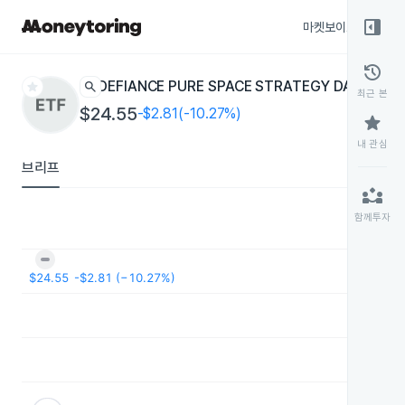
right_panel_open
마켓보이스
종목
history
star
search
DEFIANCE PURE SPACE STRATEGY DAILY 2X
S
최근 본
$24.55
-$2.81(-10.27%)
star
내 관심
브리프
partner_exchange
함께투자