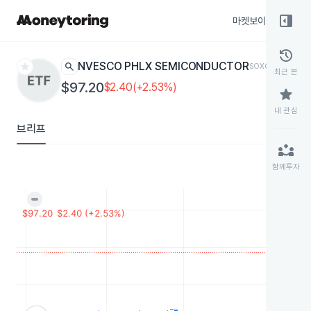
right_panel_open
마켓보이스
종목
history
star
search
INVESCO PHLX SEMICONDUCTOR
SOXQ
ETF
최근 본
$97.20
$2.40(+2.53%)
star
내 관심
브리프
partner_exchange
함께투자