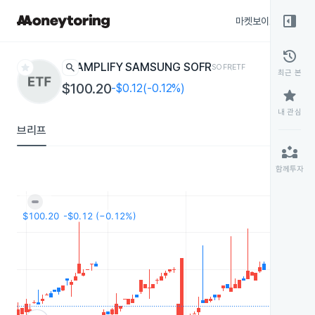
right_panel_open
마켓보이스
종목
history
star
search
AMPLIFY SAMSUNG SOFR
SOFR
ETF
최근 본
$100.20
-$0.12(-0.12%)
star
내 관심
브리프
partner_exchange
함께투자