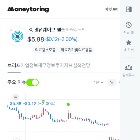
right_panel_open
마켓보이스
종목
history
star
search
샌유웨이브 헬스
SNWV
나스닥
최근 본
$5.88
-$0.12(-2.00%)
star
의료용소모품
의료기기및의료용품
내 관심
브리프
기업정보
재무정보
투자지표
실적전망
partner_exchange
함께투자
keyboard_arrow_down
주요 이슈
1분
일
주
월
분