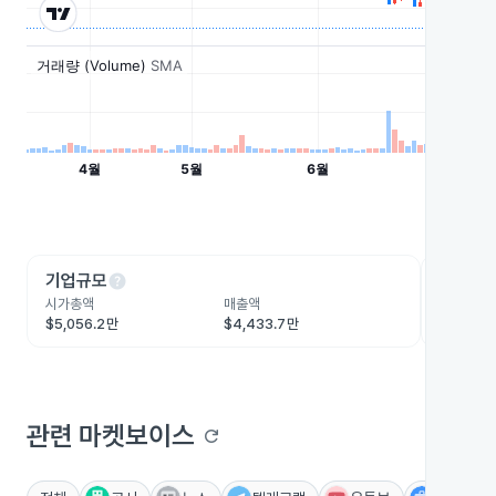
help
he
기업규모
수익성
시가총액
매출액
영업이익
$5,056.2만
$4,433.7만
$505.2
관련 마켓보이스
refresh