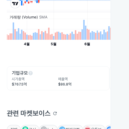
help
he
기업규모
수익성
시가총액
매출액
영업이익
$767.5억
$86.8억
$8.4억
관련 마켓보이스
refresh