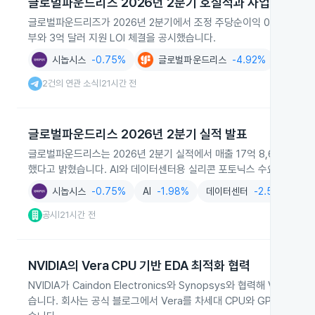
글로벌파운드리즈 2026년 2분기 호실적과 사업 확장
글로벌파운드리즈가 2026년 2분기에서 조정 주당순이익 0.46달러와 
부와 3억 달러 지원 LOI 체결을 공시했습니다.
시놉시스
-0.75%
글로벌파운드리스
-4.92%
AI
-1.
2건의 연관 소식
21시간 전
|
글로벌파운드리스 2026년 2분기 실적 발표
글로벌파운드리스는 2026년 2분기 실적에서 매출 17억 8,600만 달러,
했다고 밝혔습니다. AI와 데이터센터용 실리콘 포토닉스 수요 확대와 미
시놉시스
-0.75%
AI
-1.98%
데이터센터
-2.59%
공시
21시간 전
|
NVIDIA의 Vera CPU 기반 EDA 최적화 협력
NVIDIA가 Caindon Electronics와 Synopsys와 협력해 
습니다. 회사는 공식 블로그에서 Vera를 차세대 CPU와 GPU 설계에