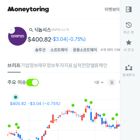
right_panel_open
마켓보이스
종목
history
star
search
시놉시스
SNPS
나스닥
최근 본
$400.82
-$3.04(-0.75%)
star
솔루션
소프트웨어
응용소프트웨어
4개 테마 더보기
내 관심
add
브리프
기업정보
재무정보
투자지표
실적전망
밸류체인
partner_exchange
함께투자
keyboard_arrow_down
주요 이슈
1분
일
주
월
분