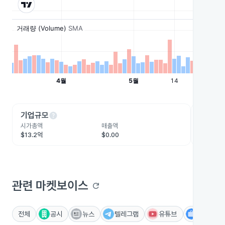
help
he
기업규모
수익성
시가총액
매출액
영업이익
$13.2억
$0.00
-$3,789
관련 마켓보이스
refresh
전체
공시
뉴스
텔레그램
유튜브
IR