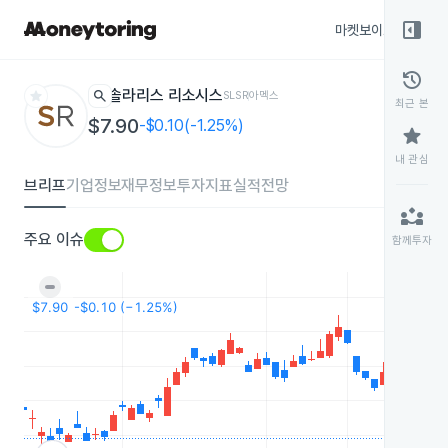
right_panel_open
마켓보이스
종목
history
star
search
솔라리스 리소시스
SLSR
아멕스
최근 본
$7.90
-$0.10(-1.25%)
star
내 관심
브리프
기업정보
재무정보
투자지표
실적전망
partner_exchange
주요 이슈
함께투자